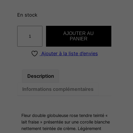
En stock
q
AJOUTER AU
u
PANIER
a
n
Ajouter à la liste d’envies
t
i
t
Description
é
Informations complémentaires
d
e
A
n
Fleur double globuleuse rose tendre teinté «
g
lait fraise » présentée sur une corolle blanche
nettement teintée de crème. Légèrement
e