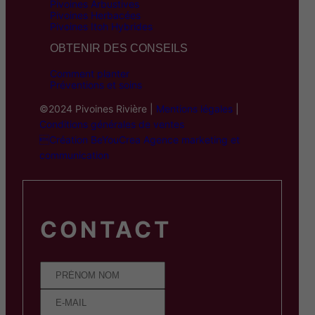
Pivoines Arbustives
Pivoines Herbacées
Pivoines Itoh Hybrides
OBTENIR DES CONSEILS
Comment planter
Préventions et soins
©2024 Pivoines Rivière |
Mentions légales
|
Conditions générales de ventes
Création BeYouCrea Agence marketing et
communication
CONTACT