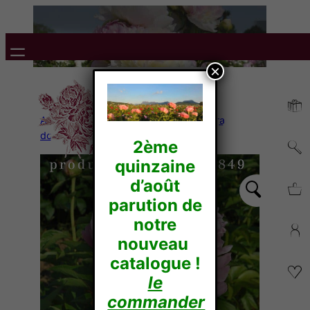
×
Accueil
/
Pivoines Herbacées
/
Lactiflora
doubles
/ Angel cheeks
2ème
quinzaine
d’août
parution de
notre
nouveau
catalogue !
le
commander