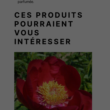
parfumée.
l
c
CES PRODUITS
h
POURRAIENT
e
e
VOUS
k
INTÉRESSER
s