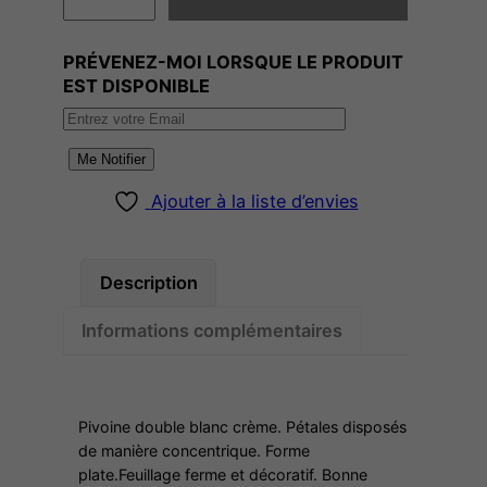
a
n
PRÉVENEZ-MOI LORSQUE LE PRODUIT
t
EST DISPONIBLE
i
t
é
Me Notifier
d
Ajouter à la liste d’envies
e
A
L
Description
E
S
Informations complémentaires
I
A
Pivoine double blanc crème. Pétales disposés
de manière concentrique. Forme
plate.Feuillage ferme et décoratif. Bonne