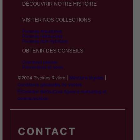
DÉCOUVRIR NOTRE HISTOIRE
VISITER NOS COLLECTIONS
Pivoines Arbustives
Pivoines Herbacées
Pivoines Itoh Hybrides
OBTENIR DES CONSEILS
Comment planter
Préventions et soins
©2024 Pivoines Rivière |
Mentions légales
|
Conditions générales de ventes
Création BeYouCrea Agence marketing et
communication
CONTACT