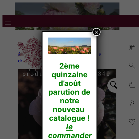
×
Accueil
/
Pivoines Herbacées
/
Lactiflora
doubles
/ ALESIA
2ème
quinzaine
d’août
parution de
notre
nouveau
catalogue !
le
commander