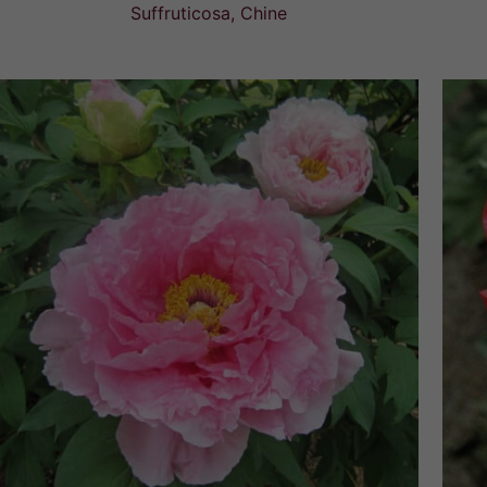
prix :
Suffruticosa, Chine
48,00€
à
78,00€