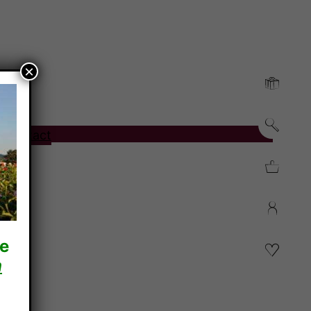
×
o
Contact
re
n