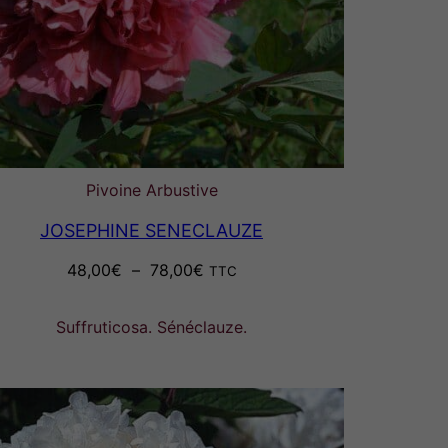
Pivoine Arbustive
JOSEPHINE SENECLAUZE
Plage
48,00
€
–
78,00
€
TTC
de
prix :
Suffruticosa. Sénéclauze.
48,00€
à
78,00€