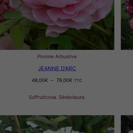
Pivoine Arbustive
JEANNE D’ARC
Plage
48,00
€
–
78,00
€
TTC
de
prix :
Suffruticosa. Sénéclauze.
48,00€
à
78,00€