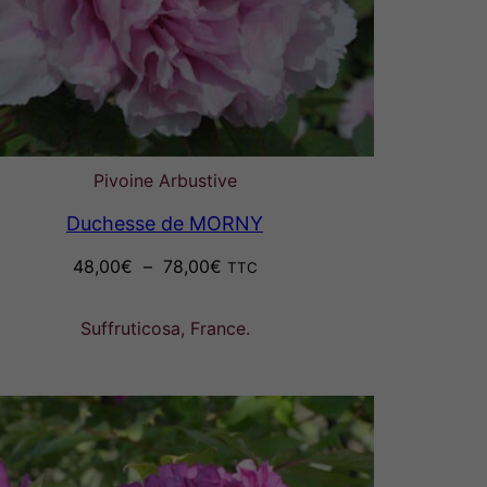
Pivoine Arbustive
Duchesse de MORNY
Plage
48,00
€
–
78,00
€
TTC
de
prix :
Suffruticosa, France.
48,00€
à
78,00€