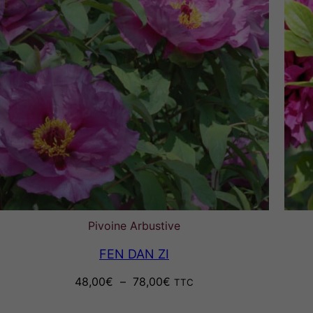
Pivoine Arbustive
FEN DAN ZI
Plage
48,00
€
–
78,00
€
TTC
de