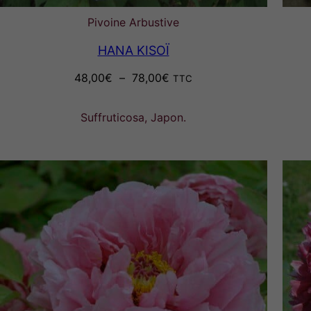
Pivoine Arbustive
HANA KISOÏ
Plage
48,00
€
–
78,00
€
TTC
de
prix :
Suffruticosa, Japon.
48,00€
à
78,00€