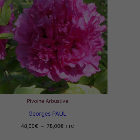
Pivoine Arbustive
Georges PAUL
Plage
48,00
€
–
78,00
€
TTC
de