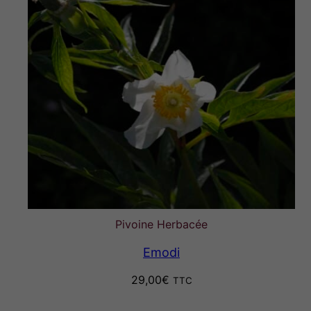
Pivoine Herbacée
Emodi
29,00
€
TTC