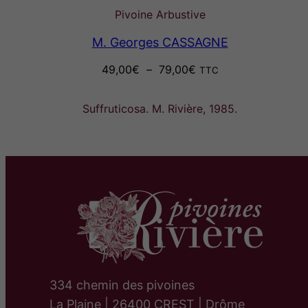
Pivoine Arbustive
M. Georges CASSAGNE
Plage
49,00
€
–
79,00
€
TTC
de
prix :
Suffruticosa. M. Rivière, 1985.
49,00€
à
79,00€
334 chemin des pivoines
La Plaine | 26400 CREST | Drôme