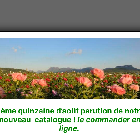
Conseils
Boutique en ligne
Comment acheter
En vidé
ème quinzaine d’août parution de not
nouveau catalogue !
le commander e
ligne
.