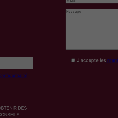
J'accepte les
menti
onfidentialité
OBTENIR DES
CONSEILS