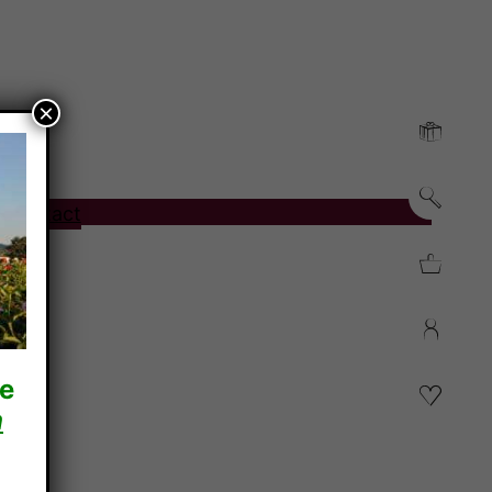
×
o
Contact
re
n