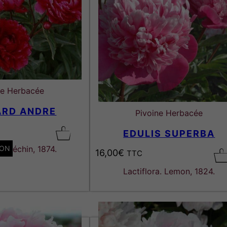
ne Herbacée
ARD ANDRE
Pivoine Herbacée
EDULIS SUPERBA
ION
a. Méchin, 1874.
16,00
€
TTC
Lactiflora. Lemon, 1824.