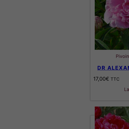
Pivoi
DR ALEXA
17,00
€
TTC
La