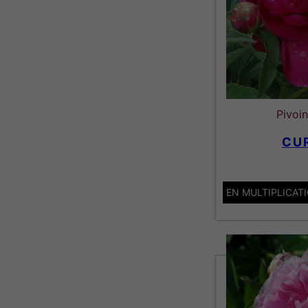
Pivoi
CU
EN MULTIPLICAT
Lactiflora