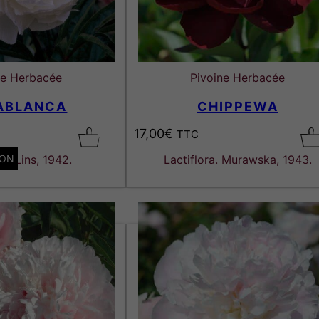
ne Herbacée
Pivoine Herbacée
ABLANCA
CHIPPEWA
17,00
€
TTC
ION
ra. Lins, 1942.
Lactiflora. Murawska, 1943.