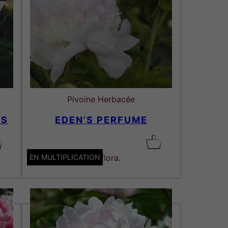
Pivoine Herbacée
RS
EDEN’S PERFUME
EN MULTIPLICATION
Lactiflora.