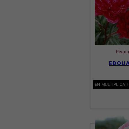
Pivoi
EDOU
EN MULTIPLICAT
Lactiflor