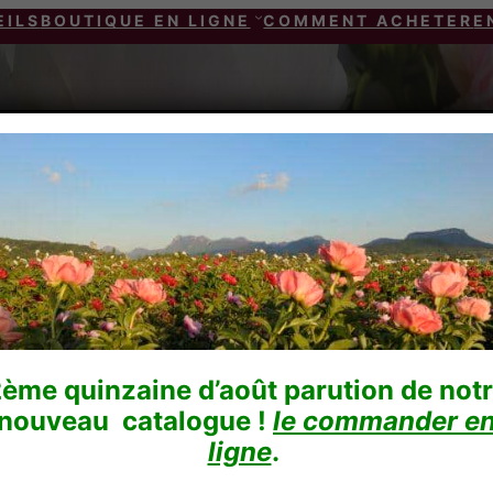
EILS
BOUTIQUE EN LIGNE
COMMENT ACHETER
E
ème quinzaine d’août parution de not
nouveau catalogue !
le commander e
ligne
.