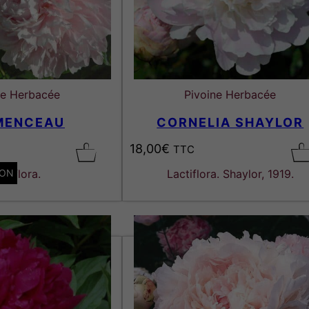
ne Herbacée
Pivoine Herbacée
MENCEAU
CORNELIA SHAYLOR
18,00
€
TTC
ION
ctiflora.
Lactiflora. Shaylor, 1919.