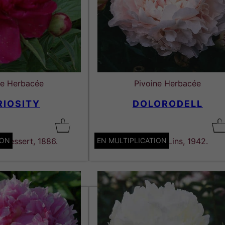
ne Herbacée
Pivoine Herbacée
RIOSITY
DOLORODELL
ION
. Dessert, 1886.
EN MULTIPLICATION
Lactiflora. Lins, 1942.