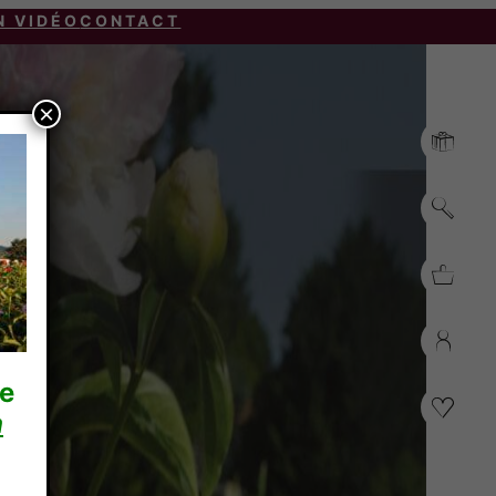
N VIDÉO
CONTACT
×
re
n