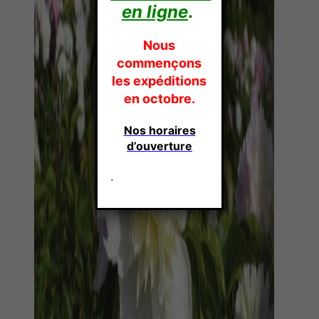
en ligne
.
Nous
commençons
les expéditions
en octobre.
Nos horaires
d’ouverture
.