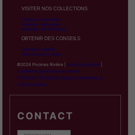
VISITER NOS COLLECTIONS
Pivoines Arbustives
Pivoines Herbacées
Pivoines Itoh Hybrides
OBTENIR DES CONSEILS
Comment planter
Préventions et soins
©2024 Pivoines Rivière |
Mentions légales
|
Conditions générales de ventes
Création BeYouCrea Agence marketing et
communication
CONTACT