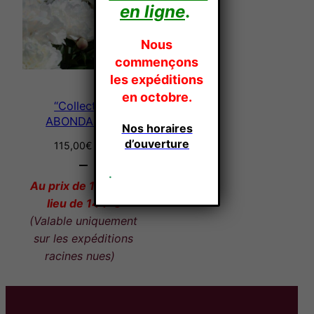
en ligne
.
Nous
commençons
les expéditions
en octobre.
“Collection
ABONDANCE”
Nos horaires
d’ouverture
115,00
€
TTC
.
Au prix de 115-€ au
lieu de 144-€
(Valable uniquement
sur les expéditions
racines nues)