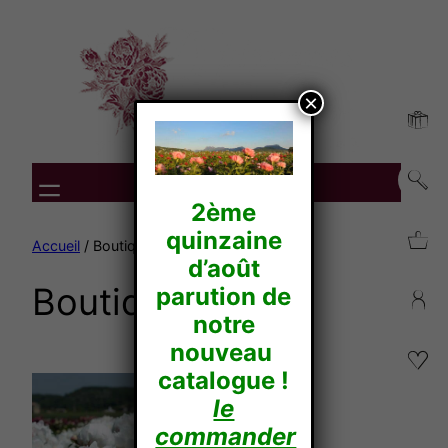
Aller
au
contenu
×
2ème
quinzaine
Accueil
/ Boutique
d’août
Boutique
parution de
notre
nouveau
catalogue !
le
commander