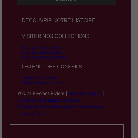
DÉCOUVRIR NOTRE HISTOIRE
VISITER NOS COLLECTIONS
Pivoines Arbustives
Pivoines Herbacées
Pivoines Itoh Hybrides
OBTENIR DES CONSEILS
Comment planter
Préventions et soins
©2024 Pivoines Rivière |
Mentions légales
|
Conditions générales de ventes
Création BeYouCrea Agence marketing et
communication